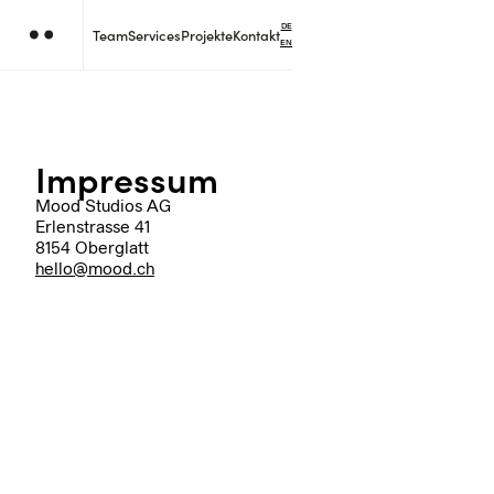
DE
Team
Services
Projekte
Kontakt
EN
Impressum
Mood Studios AG
Erlenstrasse 41
8154 Oberglatt
hello@mood.ch